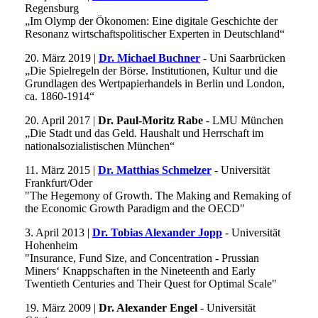
Regensburg
„Im Olymp der Ökonomen: Eine digitale Geschichte der
Resonanz wirtschaftspolitischer Experten in Deutschland“
20. März 2019 |
Dr. Michael Buchner
- Uni Saarbrücken
„Die Spielregeln der Börse. Institutionen, Kultur und die
Grundlagen des Wertpapierhandels in Berlin und London,
ca. 1860-1914“
20. April 2017 |
Dr. Paul-Moritz Rabe
- LMU München
„Die Stadt und das Geld. Haushalt und Herrschaft im
nationalsozialistischen München“
11. März 2015 |
Dr. Matthias Schmelzer
- Universität
Frankfurt/Oder
"The Hegemony of Growth. The Making and Remaking of
the Economic Growth Paradigm and the OECD"
3. April 2013 |
Dr. Tobias Alexander Jopp
- Universität
Hohenheim
"Insurance, Fund Size, and Concentration - Prussian
Miners‘ Knappschaften in the Nineteenth and Early
Twentieth Centuries and Their Quest for Optimal Scale"
19. März 2009 |
Dr. Alexander Engel
- Universität