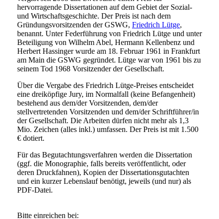
hervorragende Dissertationen auf dem Gebiet der Sozial-
und Wirtschaftsgeschichte. Der Preis ist nach dem
Gründungsvorsitzenden der GSWG,
Friedrich Lütge
,
benannt. Unter Federführung von Friedrich Lütge und unter
Beteiligung von Wilhelm Abel, Hermann Kellenbenz und
Herbert Hassinger wurde am 18. Februar 1961 in Frankfurt
am Main die GSWG gegründet. Lütge war von 1961 bis zu
seinem Tod 1968 Vorsitzender der Gesellschaft.
Über die Vergabe des Friedrich Lütge-Preises entscheidet
eine dreiköpfige Jury, im Normalfall (keine Befangenheit)
bestehend aus dem/der Vorsitzenden, dem/der
stellvertretenden Vorsitzenden und dem/der Schriftführer/in
der Gesellschaft. Die Arbeiten dürfen nicht mehr als 1,3
Mio. Zeichen (alles inkl.) umfassen. Der Preis ist mit 1.500
€ dotiert.
Für das Begutachtungsverfahren werden die Dissertation
(ggf. die Monographie, falls bereits veröffentlicht, oder
deren Druckfahnen), Kopien der Dissertationsgutachten
und ein kurzer Lebenslauf benötigt, jeweils (und nur) als
PDF-Datei.
Bitte einreichen bei: