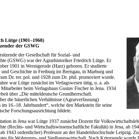
ich Lütge (1901–1968)
tzender der GSWG
itzende der Gesellschaft für Sozial- und
chte (GSWG) war der Agrarhistoriker Friedrich Lütge. Er
ber 1901 in Wernigerode (Harz) geboren. Er studierte
und Geschichte in Freiburg im Breisgau, in Marburg und
zum Dr. rer. pol. und 1928 zum Dr. phil. promoviert wurde.
hre war Lütge zunächst im Verlagswesen tätig, u. a. als
r Mitarbeiter beim Verlagshaus Gustav Fischer in Jena. 1934
rbeit über „Die mitteldeutsche Grundherrschaft.
er die bäuerlichen Verhältnisse (Agrarverfassung)
s im 16.-18. Jahrhundert“, welche den Markstein für seine
rische Forschungsausrichtung bildete.
itation in Jena war Lütge 1937 zunächst Dozent für Volkswirtschaftsle
hte (Rechts- und Wirtschaftswissenschaftliche Fakultät) in Jena, ab 19
, ab 1943 ordentlicher) Professor an der Handelshochschule Leipzig. Zu
itutes für Wohnungs- und Siedlungswirtschaft. Nach Kriegsende wurde