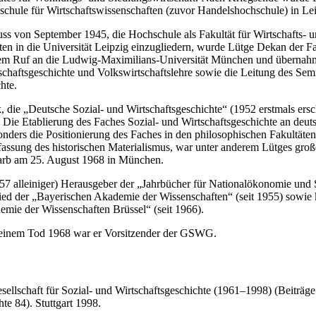
schule für Wirtschaftswissenschaften (zuvor Handelshochschule) in Lei
s von September 1945, die Hochschule als Fakultät für Wirtschafts- 
ten in die Universität Leipzig einzugliedern, wurde Lütge Dekan der F
nem Ruf an die Ludwig-Maximilians-Universität München und übernah
schaftsgeschichte und Volkswirtschaftslehre sowie die Leitung des Semi
hte.
 die „Deutsche Sozial- und Wirtschaftsgeschichte“ (1952 erstmals ersc
. Die Etablierung des Faches Sozial- und Wirtschaftsgeschichte an deut
nders die Positionierung des Faches in den philosophischen Fakultäten 
fassung des historischen Materialismus, war unter anderem Lütges groß
tarb am 25. August 1968 in München.
57 alleiniger) Herausgeber der „Jahrbücher für Nationalökonomie und S
lied der „Bayerischen Akademie der Wissenschaften“ (seit 1955) sowie k
mie der Wissenschaften Brüssel“ (seit 1966).
seinem Tod 1968 war er Vorsitzender der GSWG.
ellschaft für Sozial- und Wirtschaftsgeschichte (1961–1998) (Beiträge 
te 84). Stuttgart 1998.