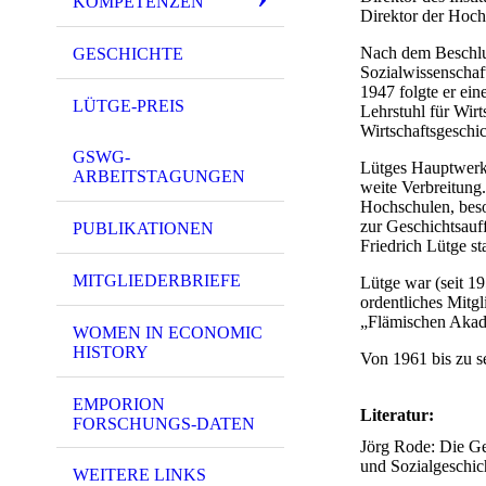
KOMPETENZEN
Direktor der Hoch
Nach dem Beschlus
GESCHICHTE
Sozialwissenschaf
1947 folgte er ei
LÜTGE-PREIS
Lehrstuhl für Wirt
Wirtschaftsgeschic
GSWG-
Lütges Hauptwerk,
ARBEITSTAGUNGEN
weite Verbreitung
Hochschulen, beso
zur Geschichtsauf
PUBLIKATIONEN
Friedrich Lütge s
MITGLIEDERBRIEFE
Lütge war (seit 19
ordentliches Mitg
„Flämischen Akade
WOMEN IN ECONOMIC
HISTORY
Von 1961 bis zu 
EMPORION
Literatur:
FORSCHUNGS-DATEN
Jörg Rode: Die Ges
und Sozialgeschich
WEITERE LINKS