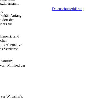
pzig ernannt.
Datenschutzerklärung
und
akultät. Anfang
m dort den
nars für
hienen), fand
schen
als Alternative
es Verdienst.
tatistik“,
orr. Mitglied der
zur Wirtschafts-