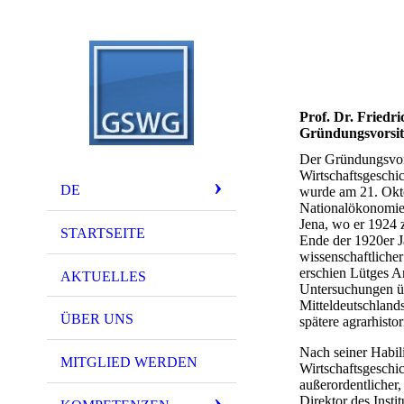
Prof. Dr. Friedr
Gründungsvorsi
Der Gründungsvors
Wirtschaftsgeschi
DE
wurde am 21. Okto
Nationalökonomie 
Jena, wo er 1924 
STARTSEITE
Ende der 1920er Ja
wissenschaftliche
erschien Lütges A
AKTUELLES
Untersuchungen üb
Mitteldeutschland
ÜBER UNS
spätere agrarhisto
Nach seiner Habil
MITGLIED WERDEN
Wirtschaftsgeschic
außerordentlicher
Direktor des Inst